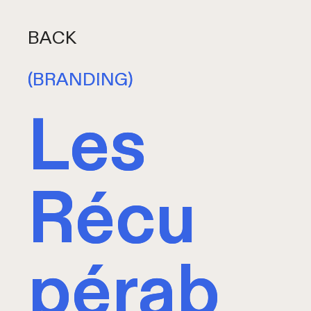
BACK
(BRANDING)
(BRANDING)
Les
Les
Récu
Récu
pérab
pérab