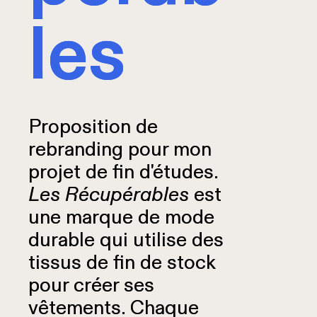
les
les
Proposition de
Proposition de
rebranding pour mon
rebranding pour mon
projet de fin d'études.
projet de fin d'études.
Les Récupérables
Les Récupérables
est
est
une marque de mode
une marque de mode
durable qui utilise des
durable qui utilise des
tissus de fin de stock
tissus de fin de stock
pour créer ses
pour créer ses
vêtements. Chaque
vêtements. Chaque