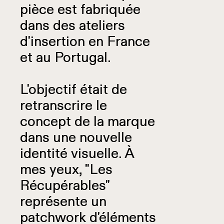
pièce est fabriquée
pièce est fabriquée
dans des ateliers
dans des ateliers
d'insertion en France
d'insertion en France
et au Portugal.
et au Portugal.
L'objectif était de
L'objectif était de
retranscrire le
retranscrire le
concept de la marque
concept de la marque
dans une nouvelle
dans une nouvelle
identité visuelle. À
identité visuelle. À
mes yeux, "Les
mes yeux, "Les
Récupérables"
Récupérables"
représente un
représente un
patchwork d'éléments
patchwork d'éléments